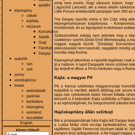
amíg nem érzem, hogy válaszol, tudom, hogy ros
gyüjtés
Lágyszívű Lancelot, aki a mese elején sárkányv
képregény
Little Ponyra emlékeztető paripáján nem 300-as 
cikkek
"Ha Dargay rajzolta volna a Sin Cityt, még abb
kiállítás
képregénymúzeum tulajdonosa. - Kompromisszu
múzeum
lövöldöznek, és az ágyúgolyó is kedvesen pukkan
Korcsmáros
Szóbuborékok sokáig nem jelentek meg a képr
Sebők
szakkönyv szerint Zórád Ernő Winnetoujáig a ma
Gugi
magyar nagyok között. "Zóráddal, Korcsmáro
Fazekas
plánozásokat nem használt, nagyjából mindig ugya
mondta még Kozma.
Dargay
aukciók
Képregényt akkoriban a rajzolók legálisan csak a
van
át a határon. A lapot Dargayék névre szólóan tetet
Így terjedt el itthon a Pif és Herkules vagy a Raha
volt
archiv
Kajla: a magyar Pif
vendégkönyv
linkek
Pif, a francai sztárkutya magyarországi honosít
kutyáiból is merített, akikről állítólag sok vic
weboldalak
lapja mai celebeknek kijáró hévvel futtatta cím
galériák
téeszről is ő tudosított. Kajla szállította a Pajtá
karikatúra
e az egészségének, ha üvegcsiszolói pályára kész
képregény
Hajóskapitány állán szőrbojt
animáció
közzététel
Bár a propagandának hála Kajla lett Dargay legis
English
a Ludas Matyi című vicclap karikatúráihoz, v
rajzfilmes Sajdik Ferenccel közösen talált ki. 
kArton hírlevél
pompon teszi jellegzetessé, a Ne hagyd magad, em