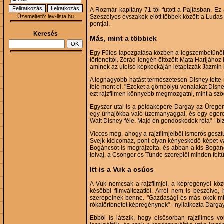
A Rozmár kapitány 71-től futott a Pajtásban. Ez 
Üzemeltető:
lev-lista.hu
Szeszélyes évszakok előtt többek között a Luda
pontjai.
Keresés
Más, mint a többiek
Egy Füles lapozgatása közben a legszembetűnőbb,
történettől. Zórád lengén öltözött Mata Harijához
aminek az utolsó képkockáján letapizzák Jázmin
A legnagyobb hatást természetesen Disney tette r
felé ment el. "Ezeket a gömbölyű vonalakat Disney
ezt rajzfilmen könnyebb megmozgatni, mint a szögl
Egyszer utal is a példaképére Dargay az Űregér
egy űrhajókba való üzemanyaggal, és egy egeret l
Walt Disney-féle. Majd én gondoskodok róla" - bi
Vicces még, ahogy a rajzfilmjeiből ismerős geszt
Svejk kicicomáz, pont olyan kényeskedő képet v
Bogáncsot is megrajzolta, és abban a kis Bogáncs
tolvaj, a Csongor és Tünde szereplői minden felt
Itt is a Vuk a csúcs
A Vuk nemcsak a rajzfilmjei, a képregényei közül
későbbi filmváltozattól. Arról nem is beszél
szerepelnek benne. "Gazdasági és más okok mia
rókatörténetet képregénynek" - nyilatkozta Dargay
Ebből is látszik, hogy elsősorban rajzfilmes vo