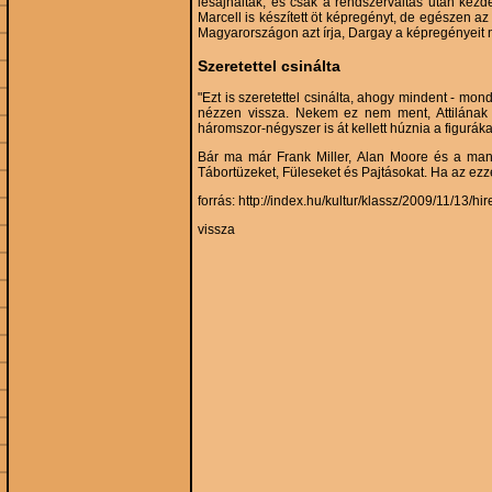
lesajnálták, és csak a rendszerváltás után kezde
Marcell is készített öt képregényt, de egészen az
Magyarországon azt írja, Dargay a képregényeit n
Szeretettel csinálta
"Ezt is szeretettel csinálta, ahogy mindent - mon
nézzen vissza. Nekem ez nem ment, Attilának ige
háromszor-négyszer is át kellett húznia a figurák
Bár ma már Frank Miller, Alan Moore és a man
Tábortüzeket, Füleseket és Pajtásokat. Ha az ezz
forrás:
http://index.hu/kultur/klassz/2009/11/13/
vissza