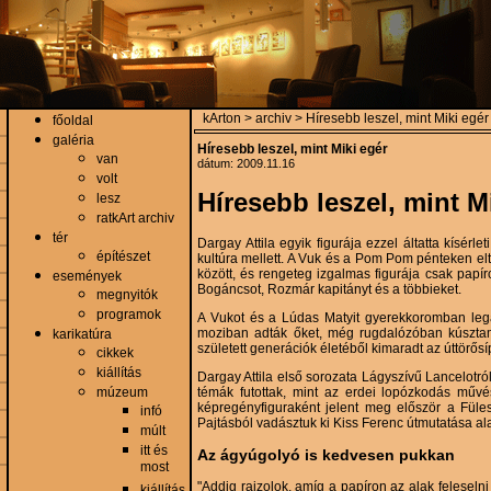
kArton > archiv > Híresebb leszel, mint Miki egér
főoldal
galéria
Híresebb leszel, mint Miki egér
van
dátum: 2009.11.16
volt
Híresebb leszel, mint M
lesz
ratkArt archiv
tér
Dargay Attila egyik figurája ezzel áltatta kísér
építészet
kultúra mellett. A Vuk és a Pom Pom pénteken elt
között, és rengeteg izgalmas figurája csak papír
események
Bogáncsot, Rozmár kapitányt és a többieket.
megnyitók
programok
A Vukot és a Lúdas Matyit gyerekkoromban leg
moziban adták őket, még rugdalózóban kúszta
karikatúra
született generációk életéből kimaradt az úttörős
cikkek
kiállítás
Dargay Attila első sorozata Lágyszívű Lancelotról 
múzeum
témák futottak, mint az erdei lopózkodás műv
képregényfiguraként jelent meg először a Füles
infó
Pajtásból vadásztuk ki Kiss Ferenc útmutatása al
múlt
itt és
Az ágyúgolyó is kedvesen pukkan
most
"Addig rajzolok, amíg a papíron az alak feleseln
kiállítás