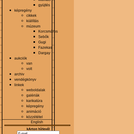
gyüjtés
képregény
cikkek
kiállítás
múzeum
Korcsmáros
Sebők
Gugi
Fazekas
Dargay
aukciók
van
volt
archiv
vendégkönyv
linkek
weboldalak
galériák
karikatúra
képregény
animáció
közzététel
English
kArton hírlevél