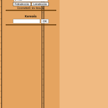
Üzemeltető:
lev-lista.hu
Keresés