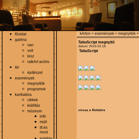
kArton > események > megnyitók > 
főoldal
galéria
TabuScript megnyitó
van
dátum: 2010.02.18
volt
TabuScript
lesz
ratkArt archiv
tér
építészet
események
megnyitók
programok
karikatúra
cikkek
kiállítás
vissza a főoldalra
múzeum
infó
múlt
itt és
most
kiállítás