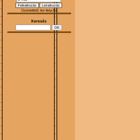
Üzemeltető:
lev-lista.hu
Keresés