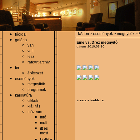
kArton > események > megnyitók > E
főoldal
galéria
Eine vs. Drez megnyitó
van
dátum: 2010.03.30
volt
lesz
ratkArt archiv
tér
építészet
események
megnyitók
programok
karikatúra
cikkek
vissza a főoldalra
kiállítás
múzeum
infó
múlt
itt és
most
kiállítás