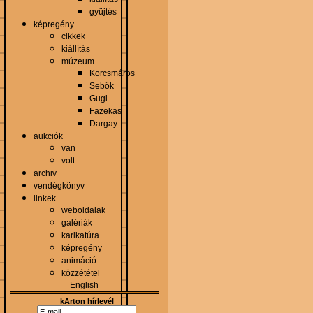
gyüjtés
képregény
cikkek
kiállítás
múzeum
Korcsmáros
Sebők
Gugi
Fazekas
Dargay
aukciók
van
volt
archiv
vendégkönyv
linkek
weboldalak
galériák
karikatúra
képregény
animáció
közzététel
English
kArton hírlevél