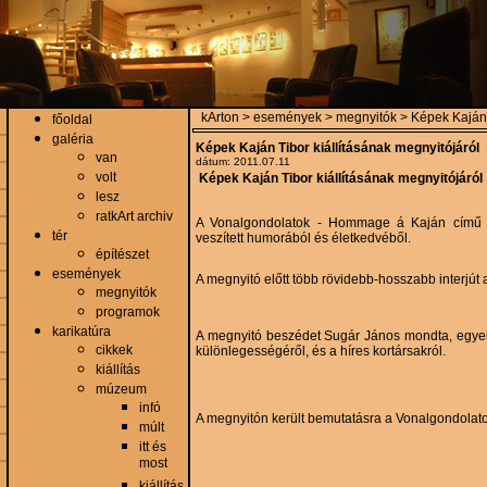
kArton > események > megnyitók > Képek Kaján T
főoldal
galéria
Képek Kaján Tibor kiállításának megnyitójáról
van
dátum: 2011.07.11
volt
Képek Kaján Tibor kiállításának megnyitójáról
lesz
ratkArt archiv
A Vonalgondolatok - Hommage á Kaján című kiáll
tér
veszített humorából és életkedvéből.
építészet
események
A megnyitó előtt több rövidebb-hosszabb interjút a
megnyitók
programok
karikatúra
A megnyitó beszédet Sugár János mondta, egyebek
cikkek
különlegességéről, és a híres kortársakról.
kiállítás
múzeum
infó
A megnyitón került bemutatásra a Vonalgondolato
múlt
itt és
most
kiállítás