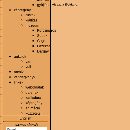
gyüjtés
vissza a főoldalra
képregény
cikkek
kiállítás
múzeum
Korcsmáros
Sebők
Gugi
Fazekas
Dargay
aukciók
van
volt
archiv
vendégkönyv
linkek
weboldalak
galériák
karikatúra
képregény
animáció
közzététel
English
kArton hírlevél