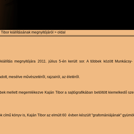
ibor kiállításának megnyitójáról > oldal
ítás megnyitójára 2011. július 5-én került sor. A többek között Munkácsy- és 
dott, mesélve művészetéről, rajzairól, az életéről.
 mellett megemlékezve Kaján Tibor a sajtógrafikában betöltött kiemelkedő szerepé
k című könyv is, Kaján Tibor az elmúlt 60 évben készült "grafomániájának" gyümölc