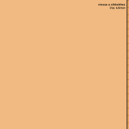
vissza a cikkekhez
írta:
kArton