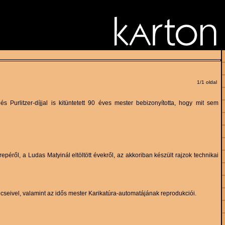
1/1 oldal
Purlitzer-díjjal is kitüntetett 90 éves mester bebizonyította, hogy mit sem
ről, a Ludas Matyinál eltöltött évekről, az akkoriban készült rajzok technikai
seivel, valamint az idős mester Karikatúra-automatájának reprodukciói.