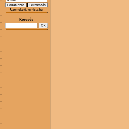
Üzemeltető:
lev-lista.hu
Keresés