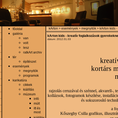
kArton > események > megnyitók > kArton kids - 
főoldal
galéria
kArton kids - kreatív foglalkozások gyerekekn
van
dátum: 2012.01.03
volt
lesz
ratkArt archiv
tér
kreat
építészet
események
kortárs 
megnyitók
m
programok
karikatúra
cikkek
kiállítás
rajzolás ceruzával és szénnel, akvarell-, t
múzeum
kollázsok, fotogramok készítése, install
infó
és sokszorosító techn
múlt
a fo
itt és
most
Kőszeghy Csilla grafikus, illusztr
kiállítás