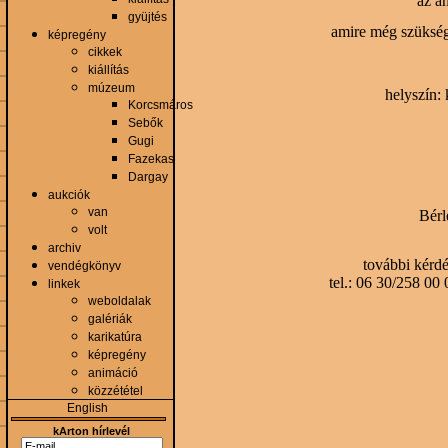
az an
gyüjtés
amire még szükség
képregény
cikkek
kiállítás
múzeum
helyszín:
Korcsmáros
Sebők
Gugi
Fazekas
Dargay
aukciók
van
Bérl
volt
archiv
további kérdé
vendégkönyv
tel.: 06 30/258 00
linkek
weboldalak
galériák
karikatúra
képregény
animáció
közzététel
English
kArton hírlevél