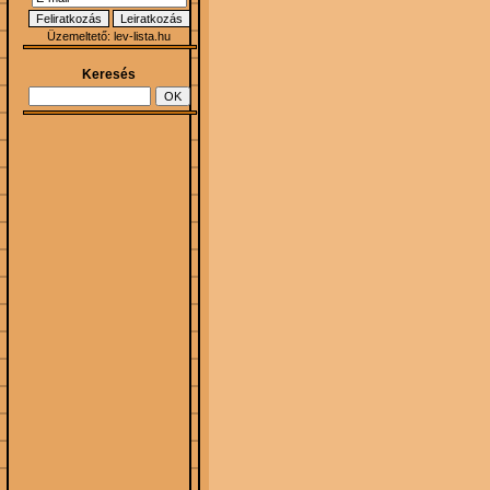
Üzemeltető:
lev-lista.hu
Keresés