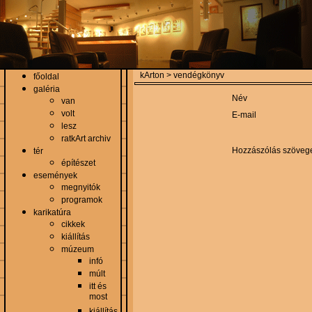
kArton > vendégkönyv
főoldal
galéria
Név
van
volt
E-mail
lesz
ratkArt archiv
Hozzászólás szöveg
tér
építészet
események
megnyitók
programok
karikatúra
cikkek
kiállítás
múzeum
infó
múlt
itt és
most
kiállítás