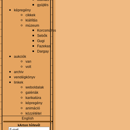
gyüjtés
képregény
cikkek
kiállítás
múzeum
Korcsmáros
Sebők
Gugi
Fazekas
Dargay
aukciók
van
volt
archiv
vendégkönyv
linkek
weboldalak
galériák
karikatúra
képregény
animáció
közzététel
English
kArton hírlevél