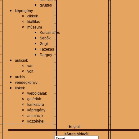
gyüjtés
képregény
cikkek
kiállítás
múzeum
Korcsmáros
Sebők
Gugi
Fazekas
Dargay
aukciók
van
volt
archiv
vendégkönyv
linkek
weboldalak
galériák
karikatúra
képregény
animáció
közzététel
English
kArton hírlevél