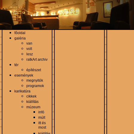
főoldal
galéria
van
volt
lesz
ratkArt archiv
tér
építészet
események
megnyitók
programok
karikatúra
cikkek
kiállítás
múzeum
infó
múlt
itt és
most
kiállítás