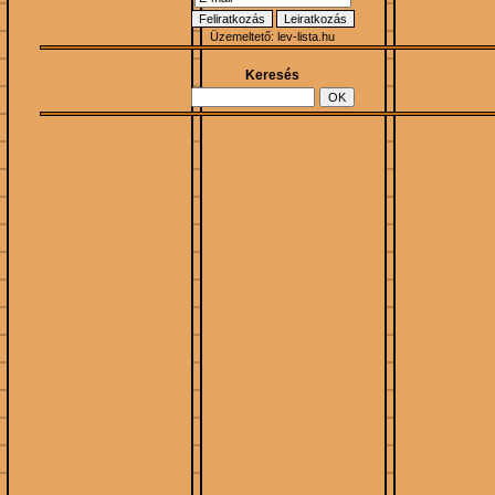
Üzemeltető:
lev-lista.hu
Keresés