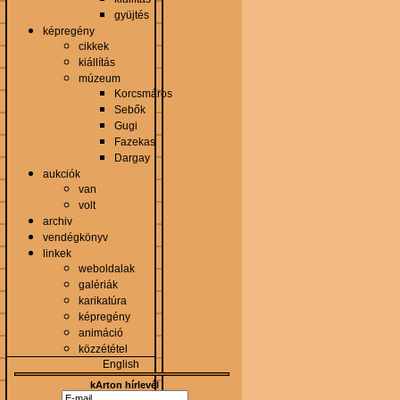
gyüjtés
képregény
cikkek
kiállítás
múzeum
Korcsmáros
Sebők
Gugi
Fazekas
Dargay
aukciók
van
volt
archiv
vendégkönyv
linkek
weboldalak
galériák
karikatúra
képregény
animáció
közzététel
English
kArton hírlevél