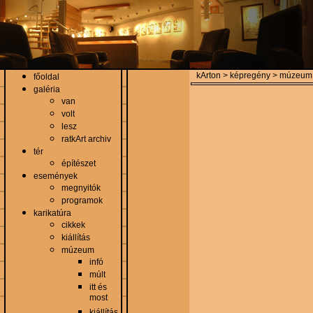
kArton > képregény > múzeum
főoldal
galéria
van
volt
lesz
ratkArt archiv
tér
építészet
események
megnyitók
programok
karikatúra
cikkek
kiállítás
múzeum
infó
múlt
itt és
most
kiállítás