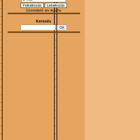
Üzemeltető:
lev-lista.hu
Keresés