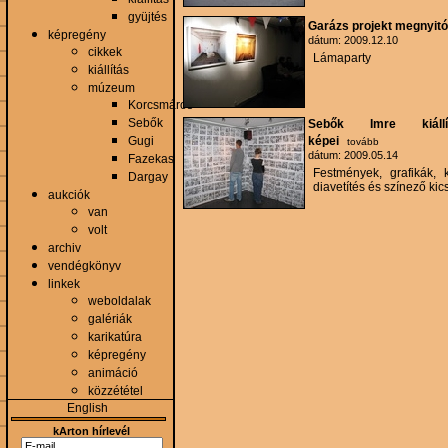
gyüjtés
Garázs projekt megnyitó
képregény
dátum: 2009.12.10
cikkek
Lámaparty
kiállítás
múzeum
Korcsmáros
Sebők
Sebők Imre kiállí
Gugi
képei
tovább
dátum: 2009.05.14
Fazekas
Festmények, grafikák, 
Dargay
diavetítés és színező kic
aukciók
van
volt
archiv
vendégkönyv
linkek
weboldalak
galériák
karikatúra
képregény
animáció
közzététel
English
kArton hírlevél