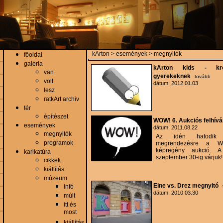
kArton > események > megnyitók
főoldal
galéria
kArton kids - krea
van
gyerekeknek
tovább
volt
dátum: 2012.01.03
lesz
ratkArt archiv
tér
építészet
WOW! 6. Aukciós felhívá
események
dátum: 2011.08.22
megnyitók
Az idén hatodik 
programok
megrendezésre a WO
képregény aukció. A
karikatúra
szeptember 30-ig várjuk!
cikkek
kiállítás
múzeum
Eine vs. Drez megnyitó
infó
dátum: 2010.03.30
múlt
itt és
most
kiállítás