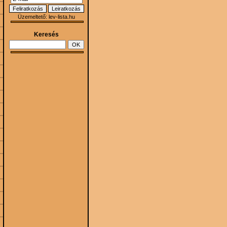
Üzemeltető:
lev-lista.hu
Keresés