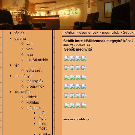
kArton > események > megnyitók > Sebők Im
főoldal
galéria
Sebők Imre kiállításának megnyitó képei
van
dátum: 2009.05.14
volt
Sebők megnyitó
lesz
ratkArt archiv
tér
építészet
események
megnyitók
programok
karikatúra
cikkek
kiállítás
múzeum
infó
múlt
vissza a főoldalra
itt és
most
kiállítás