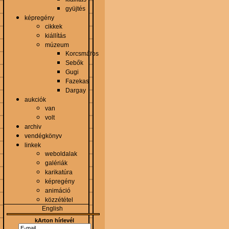
gyüjtés
képregény
cikkek
kiállítás
múzeum
Korcsmáros
Sebők
Gugi
Fazekas
Dargay
aukciók
van
volt
archiv
vendégkönyv
linkek
weboldalak
galériák
karikatúra
képregény
animáció
közzététel
English
kArton hírlevél