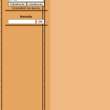
Üzemeltető:
lev-lista.hu
Keresés