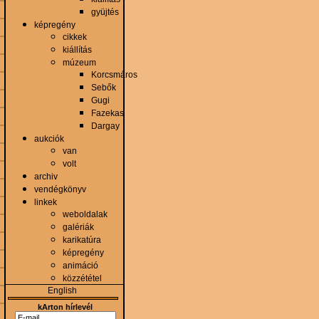
gyüjtés
képregény
cikkek
kiállítás
múzeum
Korcsmáros
Sebők
Gugi
Fazekas
Dargay
aukciók
van
volt
archiv
vendégkönyv
linkek
weboldalak
galériák
karikatúra
képregény
animáció
közzététel
English
kArton hírlevél