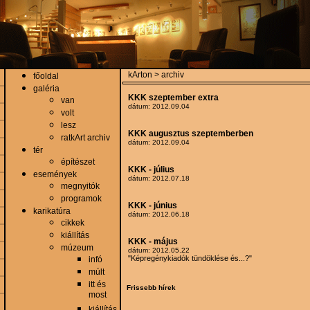
kArton > archiv
főoldal
galéria
KKK szeptember extra
van
dátum: 2012.09.04
volt
lesz
KKK augusztus szeptemberben
ratkArt archiv
dátum: 2012.09.04
tér
építészet
KKK - július
események
dátum: 2012.07.18
megnyitók
programok
KKK - június
karikatúra
dátum: 2012.06.18
cikkek
kiállítás
KKK - május
múzeum
dátum: 2012.05.22
"Képregénykiadók tündöklése és...?"
infó
múlt
itt és
Frissebb hírek
most
kiállítás