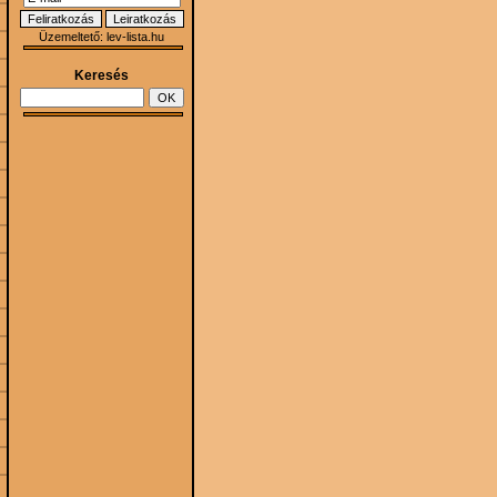
Üzemeltető:
lev-lista.hu
Keresés