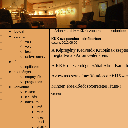
kArton > archiv > KKK szeptember - októberben
főoldal
galéria
KKK szeptember - októberben
van
dátum: 2012.09.20
volt
A Képregény Kedvelők Klubjának szeptembe
lesz
megtartva a kArton Galériában.
ratkArt archiv
tér
A KKK díszvendége ezúttal Ábrai Barnabás 
építészet
események
Az eszmecsere címe: Vándor
comic
US – r
megnyitók
programok
Minden érdeklődőt soxeretettel látunk!
karikatúra
cikkek
vissza
kiállítás
múzeum
infó
múlt
itt és
most
kiállítás