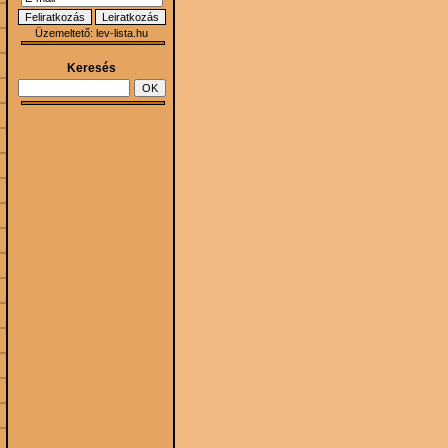
Üzemeltető:
lev-lista.hu
Keresés