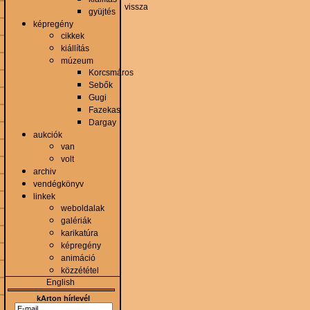
vissza
gyüjtés
képregény
cikkek
kiállítás
múzeum
Korcsmáros
Sebők
Gugi
Fazekas
Dargay
aukciók
van
volt
archiv
vendégkönyv
linkek
weboldalak
galériák
karikatúra
képregény
animáció
közzététel
English
kArton hírlevél