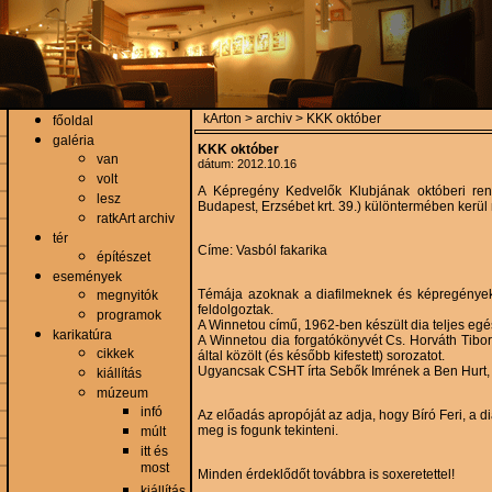
kArton > archiv > KKK október
főoldal
galéria
KKK október
van
dátum: 2012.10.16
volt
A Képregény Kedvelők Klubjának októberi ren
lesz
Budapest, Erzsébet krt. 39.) különtermében kerü
ratkArt archiv
tér
Címe: Vasból fakarika
építészet
események
Témája azoknak a diafilmeknek és képregények
megnyitók
feldolgoztak.
programok
A Winnetou című, 1962-ben készült dia teljes egé
karikatúra
A Winnetou dia forgatókönyvét Cs. Horváth Tibor 
cikkek
által közölt (és később kifestett) sorozatot.
Ugyancsak CSHT írta Sebők Imrének a Ben Hurt, ak
kiállítás
múzeum
infó
Az előadás apropóját az adja, hogy Bíró Feri, a
meg is fogunk tekinteni.
múlt
itt és
most
Minden érdeklődőt továbbra is soxeretettel!
kiállítás