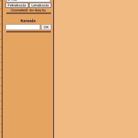
Üzemeltető:
lev-lista.hu
Keresés