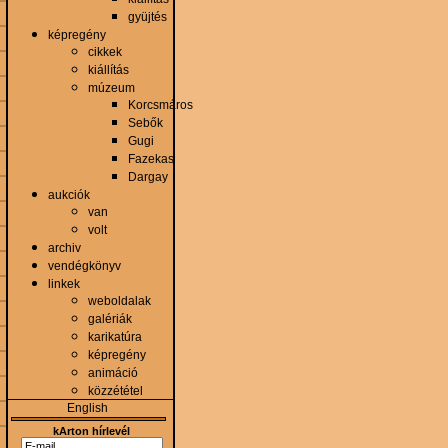
gyüjtés
képregény
cikkek
kiállítás
múzeum
Korcsmáros
Sebők
Gugi
Fazekas
Dargay
aukciók
van
volt
archiv
vendégkönyv
linkek
weboldalak
galériák
karikatúra
képregény
animáció
közzététel
English
kArton hírlevél