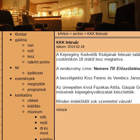
kArton > archiv > KKK február
főoldal
galéria
KKK február
van
dátum: 2014.02.18
volt
A Képregény Kedvelők Klubjának februári talál
lesz
csütörtökön 18 órától lesz megtartva.
ratkArt archiv
tér
A rendezvény címe:
Nemere 70!
Előszületés
építészet
A beszélgetést Kiss Ferenc és Verebics János
események
megnyitók
Az ünnepelten kívül Fazekas Attila, Gáspár G
programok
műveinek képregényváltozatait készítették.
karikatúra
cikkek
Minden érdeklődőt sok szeretettel várunk!
kiállítás
vissza
múzeum
infó
múlt
itt és
most
kiállítás