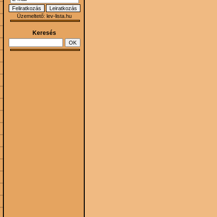
Üzemeltető:
lev-lista.hu
Keresés