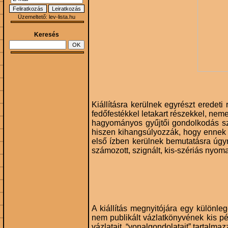
Üzemeltető:
lev-lista.hu
Keresés
Kiállításra kerülnek egyrészt eredeti
fedőfestékkel letakart részekkel, nem
hagyományos gyűjtői gondolkodás sz
hiszen kihangsúlyozzák, hogy ennek a
első ízben kerülnek bemutatásra úgyne
számozott, szignált, kis-szériás nyom
A kiállítás megnyitójára egy különle
nem publikált vázlatkönyvének kis pél
vázlatait, “vonalgondolatait” tartalmaz