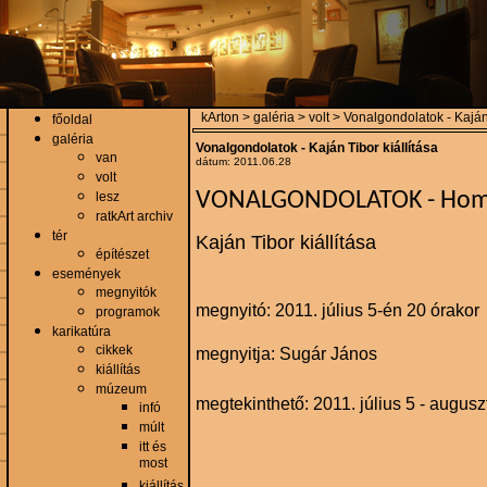
kArton > galéria > volt > Vonalgondolatok - Kaján 
főoldal
galéria
Vonalgondolatok - Kaján Tibor kiállítása
van
dátum: 2011.06.28
volt
VONALGONDOLATOK - Ho
lesz
ratkArt archiv
tér
Kaján Tibor kiállítása
építészet
események
megnyitók
megnyitó: 2011. július 5-én 20 órakor
programok
karikatúra
cikkek
megnyitja: Sugár János
kiállítás
múzeum
megtekinthető: 2011. július 5 - augusz
infó
múlt
itt és
most
kiállítás