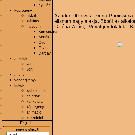
gyüjtés
képregény
Az idén 90 éves, Prima Primissima D
cikkek
elismert nagy alakja. Ebből az alkalo
kiállítás
Galéria. A cím, - Vonalgondolatok -
Ka
múzeum
Korcsmáros
Sebők
Gugi
Fazekas
Dargay
aukciók
van
volt
archiv
vendégkönyv
linkek
weboldalak
galériák
karikatúra
képregény
animáció
közzététel
English
kArton hírlevél